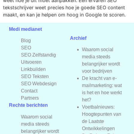
weet hoe je dit moet aanpakken. Een ervaren SEO
tekstschrijver weet precies hoe je goede SEO content
maakt, en kan je helpen om hoog in Google te scoren.
Medi medianet
Archief
Blog
SEO
Waarom social
SEO Zelfstandig
media steeds
Uitvoeren
belangrijker wordt
Linkbuilden
voor bedrijven
SEO Teksten
De kracht van e-
SEO Webdesign
mailmarketing: wat
Contact
is het en hoe werkt
Partners
het?
Rechte berichten
Voetbalnieuws:
Hoogtepunten van
Waarom social
de Laatste
media steeds
Ontwikkelingen
belangrijker wordt